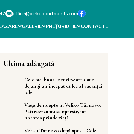
747
office@alekoapartments.com
CAZARE
GALERIE
PREȚURI
UTIL
CONTACTE
Ultima adăugată
Cele mai bune locuri pentru mic
dejun și un început dulce al vacanței
tale
Viața de noapte în Veliko Tărnovo:
Petrecerea nu se oprește, iar
noaptea prinde viață
Veliko Tarnovo după apus – Cele