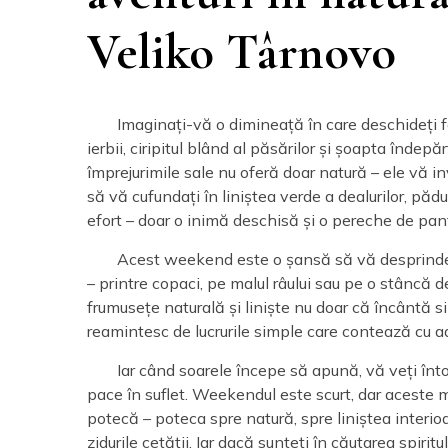
Veliko Târnovo
Imaginați-vă o dimineață în care deschideți f
ierbii, ciripitul blând al păsărilor și șoapta îndep
împrejurimile sale nu oferă doar natură – ele vă in
să vă cufundați în liniștea verde a dealurilor, păd
efort – doar o inimă deschisă și o pereche de pan
Acest weekend este o șansă să vă desprindeți
– printre copaci, pe malul râului sau pe o stâncă de
frumusețe naturală și liniște nu doar că încântă si
reamintesc de lucrurile simple care contează cu a
Iar când soarele începe să apună, vă veți înt
pace în suflet. Weekendul este scurt, dar aceste
potecă – poteca spre natură, spre liniștea interio
zidurile cetății. Iar dacă sunteți în căutarea spiritu