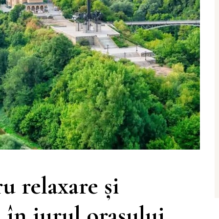
u relaxare și
 în jurul orașului