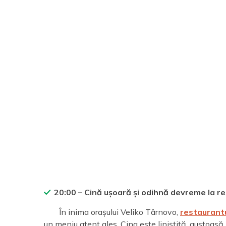
20:00 – Cină ușoară și odihnă devreme la r
În inima orașului Veliko Târnovo,
restaurantu
un meniu atent ales. Cina este liniștită, gustoas