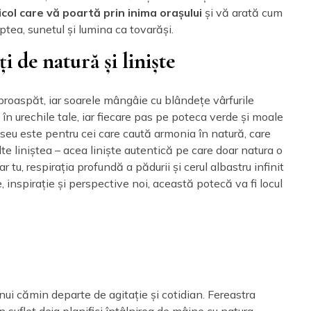
icol care vă poartă prin inima orașului
și vă arată cum
ptea, sunetul și lumina ca tovarăși.
 de natură și liniște
proaspăt, iar soarele mângâie cu blândețe vârfurile
n urechile tale, iar fiecare pas pe poteca verde și moale
raseu este pentru cei care caută armonia în natură, care
lte liniștea – acea liniște autentică pe care doar natura o
r tu, respirația profundă a pădurii și cerul albastru infinit
 inspirație și perspective noi, această potecă va fi locul
unui cămin departe de agitație și cotidian. Fereastra