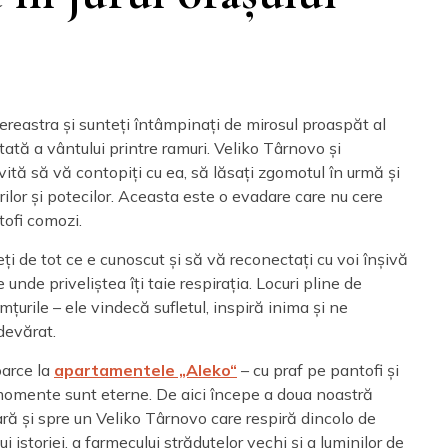
ereastra și sunteți întâmpinați de mirosul proaspăt al
ărtată a vântului printre ramuri. Veliko Târnovo și
vită să vă contopiți cu ea, să lăsați zgomotul în urmă și
urilor și potecilor. Aceasta este o evadare care nu cere
tofi comozi.
 de tot ce e cunoscut și să vă reconectați cu voi înșivă
 unde priveliștea îți taie respirația. Locuri pline de
mțurile – ele vindecă sufletul, inspiră inima și ne
devărat.
oarce la
apartamentele „Aleko“
– cu praf pe pantofi și
 momente sunt eterne. De aici începe a doua noastră
ară și spre un Veliko Târnovo care respiră dincolo de
lui istoriei, a farmecului străduțelor vechi și a luminilor de