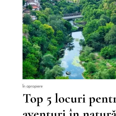
În apropiere
Top 5 locuri pentr
aventuri în natură