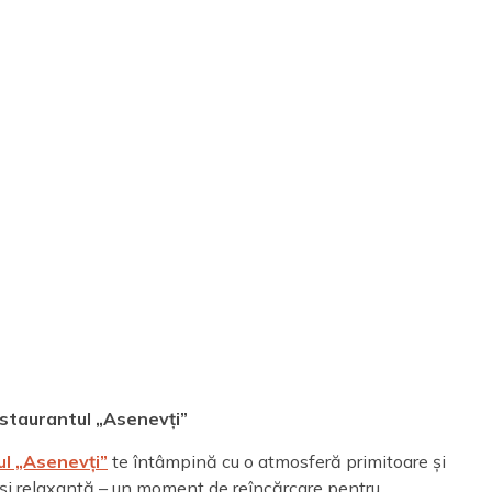
estaurantul „Asenevți”
l „Asenevți”
te întâmpină cu o atmosferă primitoare și
ă și relaxantă – un moment de reîncărcare pentru