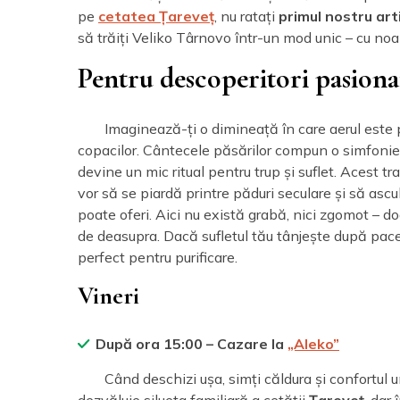
pe
cetatea Țareveț
, nu ratați
primul nostru art
să trăiți Veliko Târnovo într-un mod unic – cu noa
Pentru descoperitori pasionați
Imaginează-ți o dimineață în care aerul este 
copacilor. Cântecele păsărilor compun o simfonie î
devine un mic ritual pentru trup și suflet. Acest t
vor să se piardă printre păduri seculare și să ascu
poate oferi. Aici nu există grabă, nici zgomot – doa
de deasupra. Dacă sufletul tău tânjește după pace,
perfect pentru purificare.
Vineri
După ora 15:00 – Cazare la
„Aleko”
Când deschizi ușa, simți căldura și confortul 