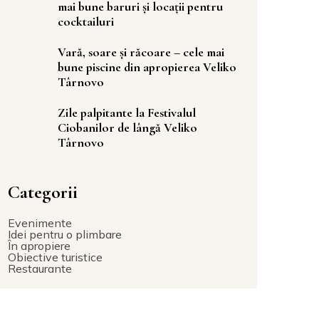
mai bune baruri și locații pentru
cocktailuri
Vară, soare și răcoare – cele mai
bune piscine din apropierea Veliko
Târnovo
Zile palpitante la Festivalul
Ciobanilor de lângă Veliko
Târnovo
Categorii
Evenimente
Idei pentru o plimbare
În apropiere
Obiective turistice
Restaurante