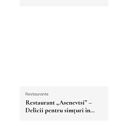
Târnovo, la doar câțiva pași
de apartamentele „Aleko“
Restaurante
Restaurant „Asenevtsi” –
Delicii pentru simțuri în
inima Veliko Târnovo