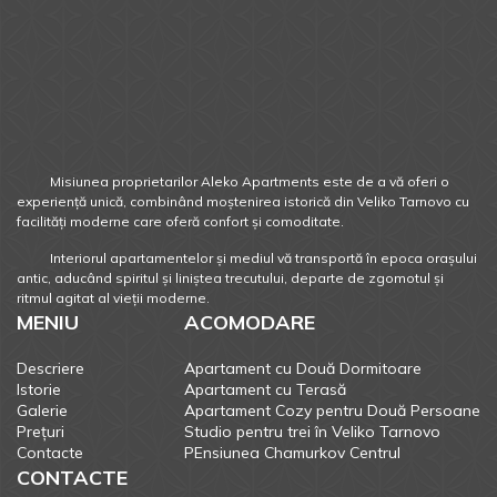
Misiunea proprietarilor Aleko Apartments este de a vă oferi o
experiență unică, combinând moștenirea istorică din Veliko Tarnovo cu
facilități moderne care oferă confort și comoditate.
Interiorul apartamentelor și mediul vă transportă în epoca orașului
antic, aducând spiritul și liniștea trecutului, departe de zgomotul și
ritmul agitat al vieții moderne.
MENIU
ACOMODARE
Descriere
Apartament cu Două Dormitoare
Istorie
Apartament cu Terasă
Galerie
Apartament Cozy pentru Două Persoane
Prețuri
Studio pentru trei în Veliko Tarnovo
Contacte
PEnsiunea Chamurkov Centrul
CONTACTE