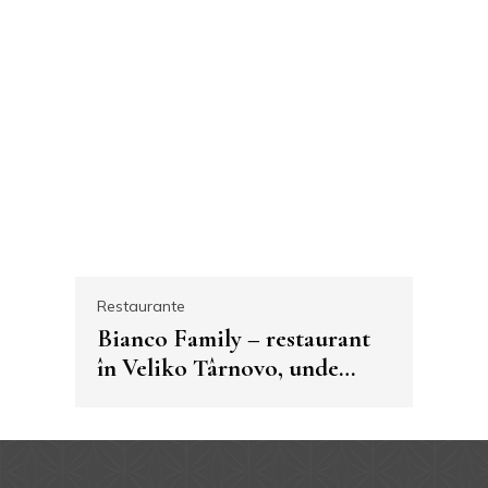
Restaurante
Bianco Family – restaurant
în Veliko Târnovo, unde
fiecare fel de mâncare spune
o poveste