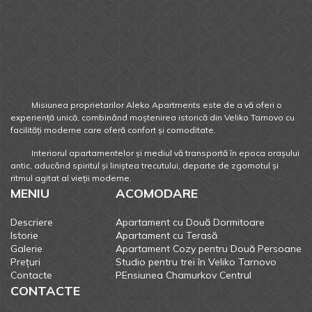
Misiunea proprietarilor Aleko Apartments este de a vă oferi o
experiență unică, combinând moștenirea istorică din Veliko Tarnovo cu
facilități moderne care oferă confort și comoditate.
Interiorul apartamentelor și mediul vă transportă în epoca orașului
antic, aducând spiritul și liniștea trecutului, departe de zgomotul și
ritmul agitat al vieții moderne.
MENIU
ACOMODARE
Descriere
Apartament cu Două Dormitoare
Istorie
Apartament cu Terasă
Galerie
Apartament Cozy pentru Două Persoane
Prețuri
Studio pentru trei în Veliko Tarnovo
Contacte
PEnsiunea Chamurkov Centrul
CONTACTE