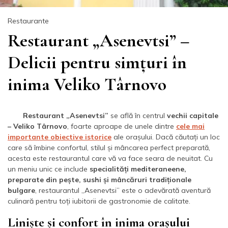
Restaurante
Restaurant „Asenevtsi” –
Delicii pentru simțuri în
inima Veliko Târnovo
Restaurant „Asenevtsi”
se află în centrul
vechii capitale
– Veliko Târnovo
, foarte aproape de unele dintre
cele mai
importante obiective istorice
ale orașului. Dacă căutați un loc
care să îmbine confortul, stilul și mâncarea perfect preparată,
acesta este restaurantul care vă va face seara de neuitat. Cu
un meniu unic ce include
specialități mediteraneene,
preparate din pește, sushi și mâncăruri tradiționale
bulgare
, restaurantul „Asenevtsi” este o adevărată aventură
culinară pentru toți iubitorii de gastronomie de calitate.
Liniște și confort în inima orașului