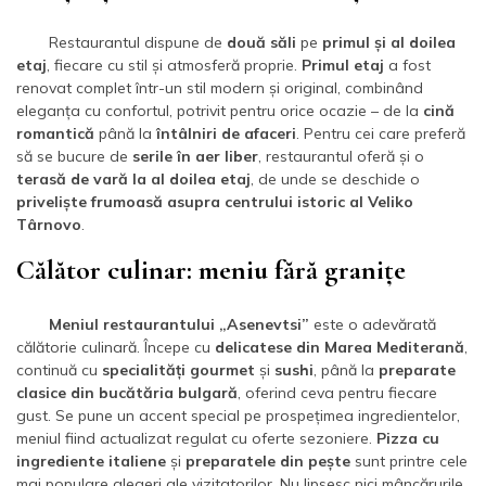
Restaurantul dispune de
două săli
pe
primul și al doilea
etaj
, fiecare cu stil și atmosferă proprie.
Primul etaj
a fost
renovat complet într-un stil modern și original, combinând
eleganța cu confortul, potrivit pentru orice ocazie – de la
cină
romantică
până la
întâlniri de afaceri
. Pentru cei care preferă
să se bucure de
serile în aer liber
, restaurantul oferă și o
terasă de vară la al doilea etaj
, de unde se deschide o
priveliște frumoasă asupra centrului istoric al Veliko
Târnovo
.
Călător culinar: meniu fără granițe
Meniul restaurantului „Asenevtsi”
este o adevărată
călătorie culinară. Începe cu
delicatese din Marea Mediterană
,
continuă cu
specialități gourmet
și
sushi
, până la
preparate
clasice din bucătăria bulgară
, oferind ceva pentru fiecare
gust. Se pune un accent special pe prospețimea ingredientelor,
meniul fiind actualizat regulat cu oferte sezoniere.
Pizza cu
ingrediente italiene
și
preparatele din pește
sunt printre cele
mai populare alegeri ale vizitatorilor. Nu lipsesc nici mâncărurile