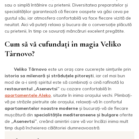
sau o simplă întâlnire cu prietenii. Diversitatea preparatelor și
specialităților garantează că fiecare oaspete va găsi ceva pe
gustul său, iar atmosfera confortabilă va face fiecare vizită de
neuitat. Aici vă puteți relaxa și bucura de o conversație plăcută
cu prietenii, în timp ce savurați mâncăruri excelent pregătite.
Cum să vă cufundați în magia Veliko
Târnovo?
Veliko Târnovo
este un oraș care cucerește simțurile prin
istoria sa milenară și străduțele pitorești
, iar cel mai bun
mod de a-i simți spiritul este să combinați o cină rafinată la
restaurantul „Asenevtsi”
cu cazare confortabilă în
apartamentele Aleko
, situate în inima orașului vechi. Plimbați-
vă pe străzile pietruite ale orașului, relaxați-vă în confortul
apartamentelor noastre moderne
și bucurați-vă de fiecare
mușcătură din
specialitățile mediteraneene și bulgare
oferite
de
„Asenevtsi”
, creând amintiri care vă vor încălzi inima mult
timp după încheierea călătoriei dumneavoastră.