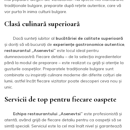
tradiționale bulgare, preparate după rețete autentice, care vă
vor purta în inima culturii bulgare.
Clasă culinară superioară
Dacă sunteți iubitor al
bucătăriei de calitate superioară
și doriți să vă bucurați de
experiențe gastronomice autentice
,
restaurantul „Asenevtsi”
este locul ideal pentru
dumneavoastră. Fiecare detaliu – de la selecția ingredientelor
până la modul de preparare – este realizat cu grijă și atenție la
gusturile oaspeților. Preparatele tradiționale bulgare sunt
combinate cu inspirații culinare moderne din diferite colțuri ale
lumii, astfel încât fiecare vizitator poate descoperi ceva nou și
unic.
Servicii de top pentru fiecare oaspete
Echipa restaurantului „Asenevtsi”
este profesionistă și
atentă, având grijă de fiecare detaliu pentru ca oaspeții să se
simtă speciali. Serviciul este la cel mai înalt nivel și garantează