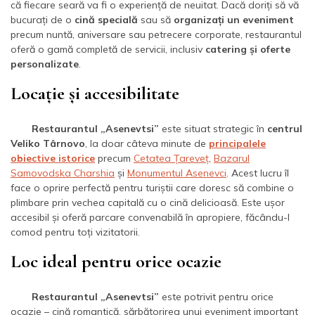
că fiecare seară va fi o experiență de neuitat. Dacă doriți să vă
bucurați de o
cină specială
sau să
organizați un eveniment
precum nuntă, aniversare sau petrecere corporate, restaurantul
oferă o gamă completă de servicii, inclusiv
catering și oferte
personalizate
.
Locație și accesibilitate
Restaurantul „Asenevtsi”
este situat strategic în
centrul
Veliko Târnovo
, la doar câteva minute de
principalele
obiective istorice
precum
Cetatea Țareveț
,
Bazarul
Samovodska Charshia
și
Monumentul Asenevci
. Acest lucru îl
face o oprire perfectă pentru turiștii care doresc să combine o
plimbare prin vechea capitală cu o cină delicioasă. Este ușor
accesibil și oferă parcare convenabilă în apropiere, făcându-l
comod pentru toți vizitatorii.
Loc ideal pentru orice ocazie
Restaurantul „Asenevtsi”
este potrivit pentru orice
ocazie – cină romantică, sărbătorirea unui eveniment important