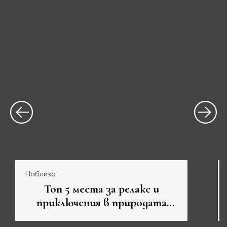
Наблизо
Топ 5 места за релакс и
приключения в природата
около Велико Търново