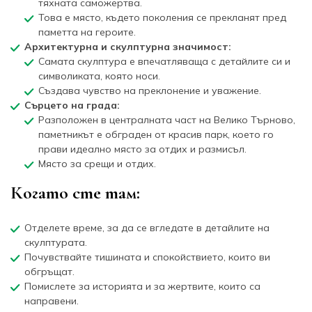
тяхната саможертва.
Това е място, където поколения се прекланят пред
паметта на героите.
Архитектурна и скулптурна значимост:
Самата скулптура е впечатляваща с детайлите си и
символиката, която носи.
Създава чувство на преклонение и уважение.
Сърцето на града:
Разположен в централната част на Велико Търново,
паметникът е обграден от красив парк, което го
прави идеално място за отдих и размисъл.
Място за срещи и отдих.
Когато сте там:
Отделете време, за да се вгледате в детайлите на
скулптурата.
Почувствайте тишината и спокойствието, които ви
обгръщат.
Помислете за историята и за жертвите, които са
направени.