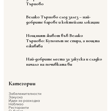
Търново
Велико Търново след залез – най-
добрите барове и коктейлни локации
Нощният живот във Велико
Търново: Купонът не спира, а нощта
оживява
Най-добрите места за закуска и сладко
начало на почивката ви
Категории
Забележителности
Закуска
Идеи за разходка
Наблизо
Ресторанти