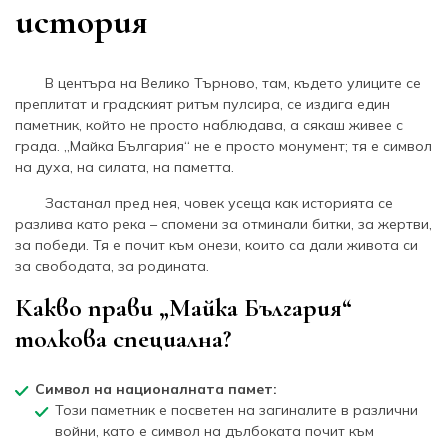
история
В центъра на Велико Търново, там, където улиците се
преплитат и градският ритъм пулсира, се издига един
паметник, който не просто наблюдава, а сякаш живее с
града. „Майка България“ не е просто монумент; тя е символ
на духа, на силата, на паметта.
Застанал пред нея, човек усеща как историята се
разлива като река – спомени за отминали битки, за жертви,
за победи. Тя е почит към онези, които са дали живота си
за свободата, за родината.
Какво прави „Майка България“
толкова специална?
Символ на националната памет:
Този паметник е посветен на загиналите в различни
войни, като е символ на дълбоката почит към