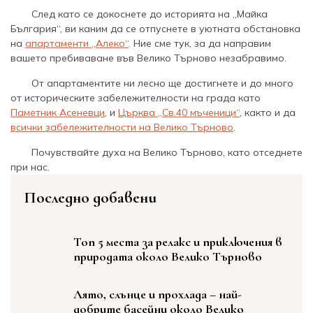
След като се докоснете до историята на „Майка
България“, ви каним да се отпуснете в уютната обстановка
на
апартаменти „Алеко“
. Ние сме тук, за да направим
вашето пребиваване във Велико Търново незабравимо.
От апартаментите ни лесно ще достигнете и до много
от историческите забележителности на града като
Паметник Асеневци
, и
Църква „Св.40 мъченици“
, както и да
всички забележителности на Велико Търново
.
Почувствайте духа на Велико Търново, като отседнете
при нас.
Последно добавени
Топ 5 места за релакс и приключения в
природата около Велико Търново
Лято, слънце и прохлада – най-
добрите басейни около Велико