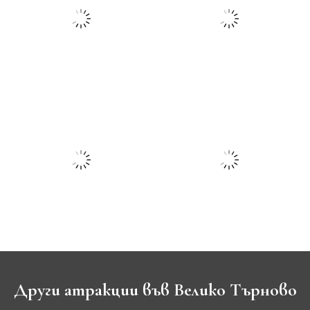
Други атракции във Велико Търново