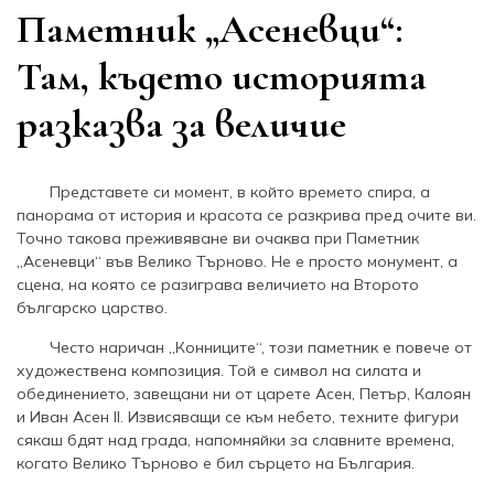
Паметник „Асеневци“:
Там, където историята
разказва за величие
Представете си момент, в който времето спира, а
панорама от история и красота се разкрива пред очите ви.
Точно такова преживяване ви очаква при Паметник
„Асеневци“ във Велико Търново. Не е просто монумент, а
сцена, на която се разиграва величието на Второто
българско царство.
Често наричан „Конниците“, този паметник е повече от
художествена композиция. Той е символ на силата и
обединението, завещани ни от царете Асен, Петър, Калоян
и Иван Асен II. Извисяващи се към небето, техните фигури
сякаш бдят над града, напомняйки за славните времена,
когато Велико Търново е бил сърцето на България.