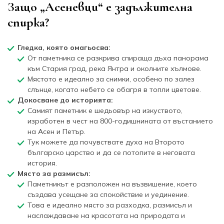
Защо „Асеневци“ е задължителна
спирка?
Гледка, която омагьосва:
От паметника се разкрива спираща дъха панорама
към Стария град, река Янтра и околните хълмове.
Мястото е идеално за снимки, особено по залез
слънце, когато небето се обагря в топли цветове.
Докосване до историята:
Самият паметник е шедьовър на изкуството,
изработен в чест на 800-годишнината от въстанието
на Асен и Петър.
Тук можете да почувствате духа на Второто
българско царство и да се потопите в неговата
история.
Място за размисъл:
Паметникът е разположен на възвишение, което
създава усещане за спокойствие и уединение.
Това е идеално място за разходка, размисъл и
наслаждаване на красотата на природата и