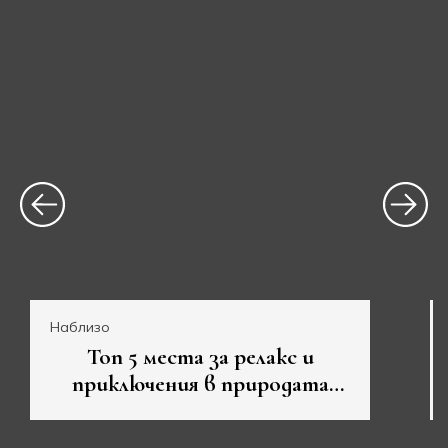
Наблизо
Топ 5 места за релакс и
приключения в природата
около Велико Търново