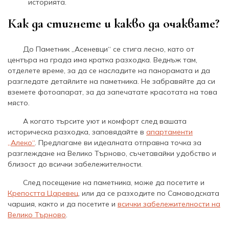
историята.
Как да стигнете и какво да очаквате?
До Паметник „Асеневци“ се стига лесно, като от
центъра на града има кратка разходка. Веднъж там,
отделете време, за да се насладите на панорамата и да
разгледате детайлите на паметника. Не забравяйте да си
вземете фотоапарат, за да запечатате красотата на това
място.
А когато търсите уют и комфорт след вашата
историческа разходка, заповядайте в
апартаменти
„Алеко“
. Предлагаме ви идеалната отправна точка за
разглеждане на Велико Търново, съчетавайки удобство и
близост до всички забележителности.
След посещение на паметника, може да посетите и
Крепостта Царевец
, или да се разходите по Самоводската
чаршия, както и да посетите и
всички забележителности на
Велико Търново
.