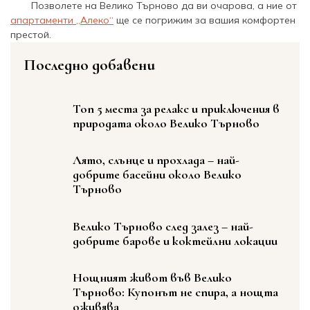
Позволете на Велико Търново да ви очарова, а ние от
апартаменти „Алеко“
ще се погрижим за вашия комфортен
престой.
Последно добавени
Топ 5 места за релакс и приключения в
природата около Велико Търново
Лято, слънце и прохлада – най-
добрите басейни около Велико
Търново
Велико Търново след залез – най-
добрите барове и коктейлни локации
Нощният живот във Велико
Търново: Купонът не спира, а нощта
оживява