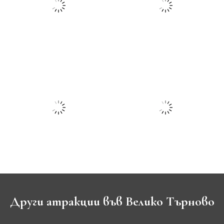
Други атракции във Велико Търново