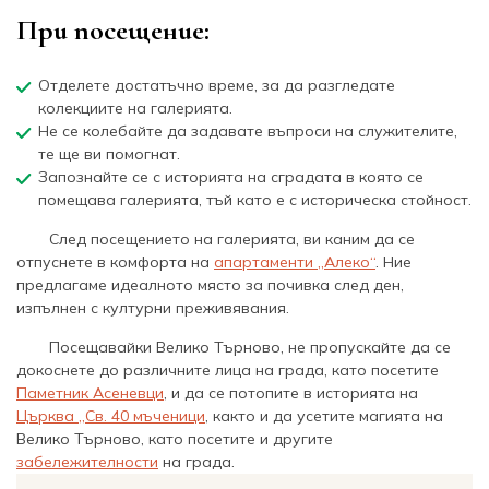
При посещение:
Отделете достатъчно време, за да разгледате
колекциите на галерията.
Не се колебайте да задавате въпроси на служителите,
те ще ви помогнат.
Запознайте се с историята на сградата в която се
помещава галерията, тъй като е с историческа стойност.
След посещението на галерията, ви каним да се
отпуснете в комфорта на
апартаменти „Алеко“
. Ние
предлагаме идеалното място за почивка след ден,
изпълнен с културни преживявания.
Посещавайки Велико Търново, не пропускайте да се
докоснете до различните лица на града, като посетите
Паметник Асеневци
, и да се потопите в историята на
Църква „Св. 40 мъченици
, както и да усетите магията на
Велико Търново, като посетите и другите
забележителности
на града.