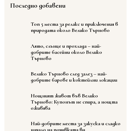
Последно добавени
Топ 5 места за релакс и приключения в
природата около Велико Търново
Лято, слънце и прохлада – най-
добрите басейни около Велико
Търново
Велико Търново след залез – най-
добрите барове и коктейлни локации
Нощният живот във Велико
Търново: Купонът не спира, а нощта
оживява
Най-добрите места за закуска и сладко
начало на почивката ви