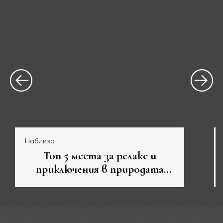
Наблизо
Топ 5 места за релакс и
приключения в природата
около Велико Търново