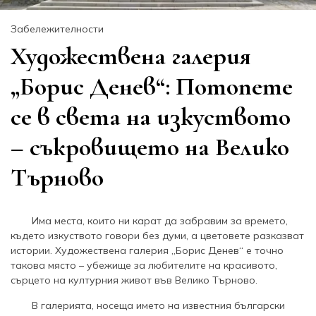
Забележителности
Художествена галерия
„Борис Денев“: Потопете
се в света на изкуството
– съкровището на Велико
Търново
Има места, които ни карат да забравим за времето,
където изкуството говори без думи, а цветовете разказват
истории. Художествена галерия „Борис Денев“ е точно
такова място – убежище за любителите на красивото,
сърцето на културния живот във Велико Търново.
В галерията, носеща името на известния български