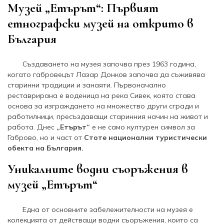
Музей „Етърът“: Първият
етнографски музей на открито в
България
Създаването на музея започва през 1963 година,
когато габровецът Лазар Донков започва да съживява
старинни традиции и занаяти. Първоначално
реставрирана е воденица на река Сивек, която става
основа за изграждането на множество други сгради и
работилници, пресъздаващи старинния начин на живот и
работа. Днес
„Етърът“
е не само културен символ за
Габрово, но и част от
Стоте национални туристически
обекта на България.
Уникалните водни съоръжения в
музей „Етърът“
Една от основните забележителности на музея е
колекцията от действащи водни съоръжения, които са