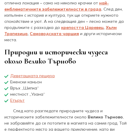
отлична локация – само на няколко крачки от
най-
емблематичните забележителности в града
.
След ден,
изпълнен с история и култура, тук ще откриете нужното
спокойствие и уют. А на следващия ден – лесно можете да
продължите с разходка до
крепостта Царевец
,
Хълм
Трапезица
,
Самоводската чаршия
и други исторически
места.
Природни и исторически чудеса
около Велико Търново
Деветашката пещера
Еменски каньон
Връх „Шипка“
местност „Узана“
Етърът
След като разгледате природните чудеса и
историческите забележителности около
Велико Търново
,
не забравяйте да се потопите в магията на самия град. Той
е перфектното място за вашето приключение, като ви