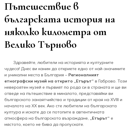
Пътешествие в
българската история на
няколко километра от
Велико Търново
Здравейте, любители на историята и културните
чудеса! Днес ви каним да откриете едно от най-значимите
и уникални места в България –
Регионалният
етнографски музей на открито „Етърът“
в Габрово. Този
невероятен музей е първият по рода си в страната и ще ви
отведе на пътешествие в миналото, представяйки ви
българското занаятчийство и традиции от края на XVIII и
началото на XX век. Ако сте любители на българската
култура и искате да се потопите в автентичната
атмосфера на българското възраждане,
„Етърът“
е
мястото, което не бива да пропускате.