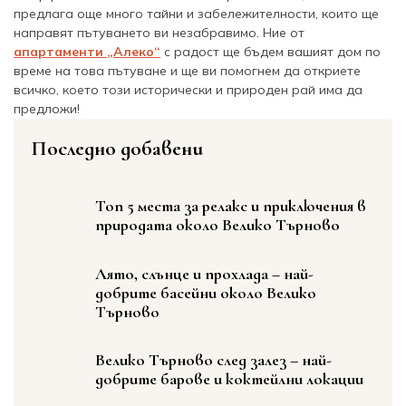
предлага още много тайни и забележителности, които ще
направят пътуването ви незабравимо. Ние от
апартаменти „Алеко“
с радост ще бъдем вашият дом по
време на това пътуване и ще ви помогнем да откриете
всичко, което този исторически и природен рай има да
предложи!
Последно добавени
Топ 5 места за релакс и приключения в
природата около Велико Търново
Лято, слънце и прохлада – най-
добрите басейни около Велико
Търново
Велико Търново след залез – най-
добрите барове и коктейлни локации