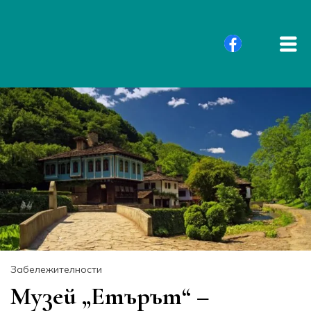
Забележителности
Музей „Етърът“ –