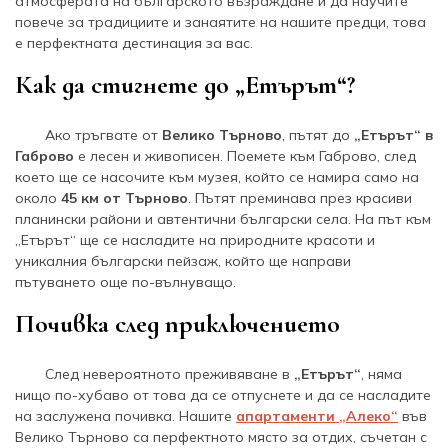
атмосферата на българското възраждане и да научите
повече за традициите и занаятите на нашите предци, това
е перфектната дестинация за вас.
Как да стигнете до „Етърът“?
Ако тръгвате от
Велико Търново
, пътят до
„Етърът“ в
Габрово
е лесен и живописен. Поемете към Габрово, след
което ще се насочите към музея, който се намира само на
около
45 км от Търново
. Пътят преминава през красиви
планински райони и автентични български села. На път към
„Етърът“ ще се насладите на природните красоти и
уникалния български пейзаж, който ще направи
пътуването още по-вълнуващо.
Почивка след приключението
След невероятното преживяване в
„Етърът“
, няма
нищо по-хубаво от това да се отпуснете и да се насладите
на заслужена почивка. Нашите
апартаменти „Алеко“
във
Велико Търново са перфектното място за отдих, съчетан с