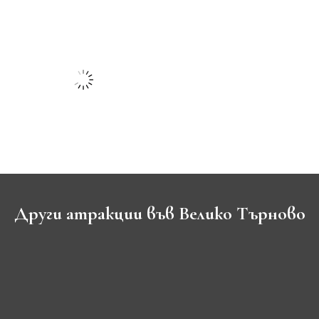
Други атракции във Велико Търново