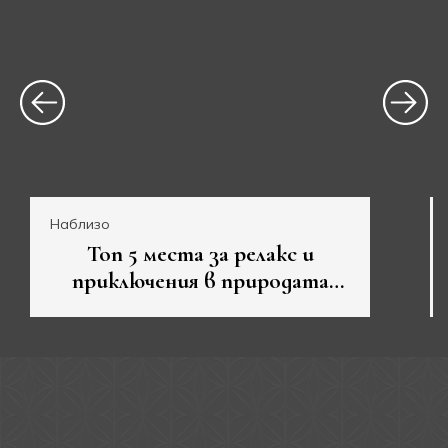
Наблизо
Топ 5 места за релакс и
приключения в природата
около Велико Търново