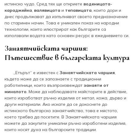
истинско чудо. Сред тях ще откриете
воденицата-
караджейка
,
валявицата
и
тепавицата
, които дори и
днес продължават да изпълняват своето предназначение
по старинен начин. Това е уникален показ на народни
технологии, които илюстрират как българите са
използвали водата като основен ресурс в ежедневието си.
Занаятчийската чаршия:
Пътешествие в българската култура
„Етърът“ е известен с
Занаятчийската чаршия
,
където може да се запознаете с традиционни
работилници, които възпроизвеждат
занаяти от
миналото
. Може да наблюдавате майсторите в действие,
които изработват ръчно изделия от метал, кожа, дърво и
други материали. Ако искате да се докоснете до
истинското българско занаятчийство, това е мястото,
което трябва да посетите. В Занаятчийската чаршия
можете да закупите уникални ръчно изработени изделия,
които носят духа на българските традиции.