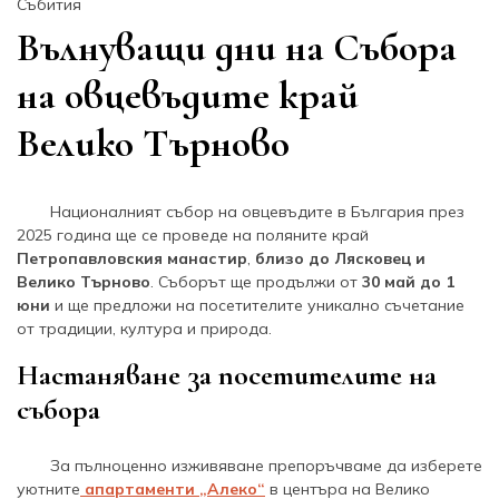
Събития
Вълнуващи дни на Събора
на овцевъдите край
Велико Търново
Националният събор на овцевъдите в България през
2025 година ще се проведе на поляните край
Петропавловския манастир
,
близо до Лясковец и
Велико Търново
. Съборът ще продължи от
30 май до 1
юни
и ще предложи на посетителите уникално съчетание
от традиции, култура и природа.
Настаняване за посетителите на
събора
За пълноценно изживяване препоръчваме да изберете
уютните
апартаменти „Алеко“
в центъра на Велико