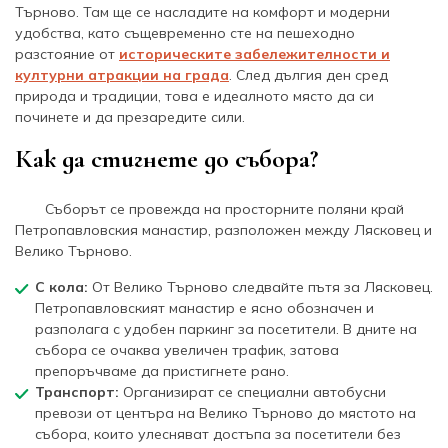
Търново. Там ще се насладите на комфорт и модерни
удобства, като същевременно сте на пешеходно
разстояние от
историческите забележителности и
културни атракции на града
. След дългия ден сред
природа и традиции, това е идеалното място да си
починете и да презаредите сили.
Как да стигнете до събора?
Съборът се провежда на просторните поляни край
Петропавловския манастир, разположен между Лясковец и
Велико Търново.
С кола:
От Велико Търново следвайте пътя за Лясковец.
Петропавловският манастир е ясно обозначен и
разполага с удобен паркинг за посетители. В дните на
събора се очаква увеличен трафик, затова
препоръчваме да пристигнете рано.
Транспорт:
Организират се специални автобусни
превози от центъра на Велико Търново до мястото на
събора, които улесняват достъпа за посетители без