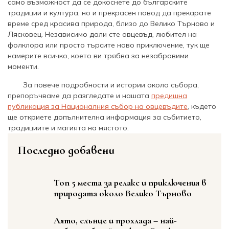
само възможност да се докоснете до българските
традиции и култура, но и прекрасен повод да прекарате
време сред красива природа, близо до Велико Търново и
Лясковец. Независимо дали сте овцевъд, любител на
фолклора или просто търсите ново приключение, тук ще
намерите всичко, което ви трябва за незабравими
моменти.
За повече подробности и истории около събора,
препоръчваме да разгледате и нашата
предишна
публикация за Националния събор на овцевъдите
, където
ще откриете допълнителна информация за събитието,
традициите и магията на мястото.
Последно добавени
Топ 5 места за релакс и приключения в
природата около Велико Търново
Лято, слънце и прохлада – най-