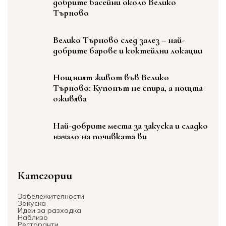
добрите басейни около Велико
Търново
Велико Търново след залез – най-
добрите барове и коктейлни локации
Нощният живот във Велико
Търново: Купонът не спира, а нощта
оживява
Най-добрите места за закуска и сладко
начало на почивката ви
Категории
Забележителности
Закуска
Идеи за разходка
Наблизо
Ресторанти