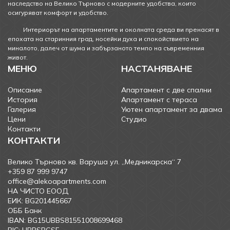
наследство на Велико Търново с модерните удобства, които
осигуряват комфорт и удобство.
Интериорът на апартаментите и околната среда ви пренасят в
епохата на старинния град, носейки духа и спокойствието на
миналото, далеч от шума и забързаното темпо на съвременния
живот.
МЕНЮ
НАСТАНЯВАНЕ
Описание
Апартамент с две спални
История
Апартамент с тераса
Галерия
Уютен апартамент за двама
Цени
Студиo
Контакти
КОНТАКТИ
Велико Търново кв. Варуша ул. „Медникарска“ 7
+359 87 999 9747
office@alekoapartments.com
НА ЧИСТО ЕООД
ЕИК: BG201445667
ОББ Банк
IBAN: BG15UBBS81551008699468
BIC: UBBSBGSF